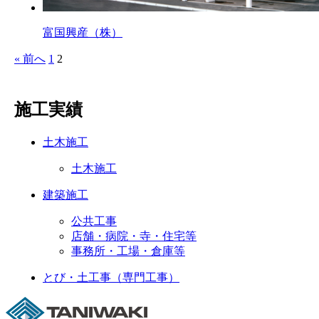
富国興産（株）
« 前へ
1
2
施工実績
土木施工
土木施工
建築施工
公共工事
店舗・病院・寺・住宅等
事務所・工場・倉庫等
とび・土工事（専門工事）