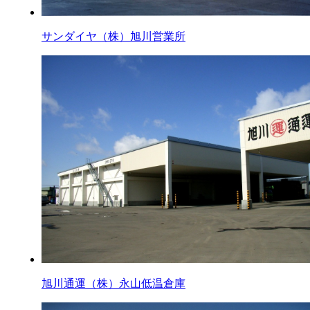
サンダイヤ（株）旭川営業所
旭川通運（株）永山低温倉庫