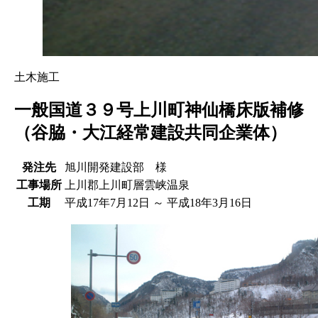
土木施工
一般国道３９号上川町神仙橋床版補修
（谷脇・大江経常建設共同企業体）
発注先
旭川開発建設部 様
工事場所
上川郡上川町層雲峡温泉
工期
平成17年7月12日 ～ 平成18年3月16日