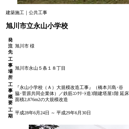
建築施工｜公共工事
旭川市立永山小学校
発
注
旭川市 様
先
工
事
旭川市永山５条１８丁目
場
所
工
『永山小学校（Ａ）大規模改造工事』（橋本川島･谷
事
脇･菅原共同企業体）／鉄筋ｺﾝｸﾘｰﾄ造3階建塔屋1階 延床
概
面積2,876m2の大規模改造
要
工
平成28年6月24日 ～ 平成29年6月30日
期