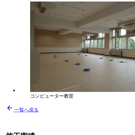
コンピューター教室
arrow_back
一覧へ戻る