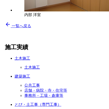
内部 洋室
arrow_back
一覧へ戻る
施工実績
土木施工
土木施工
建築施工
公共工事
店舗・病院・寺・住宅等
事務所・工場・倉庫等
とび・土工事（専門工事）