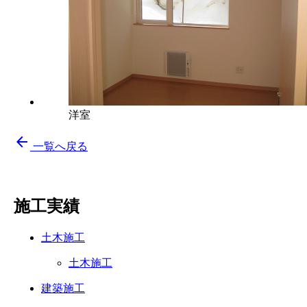
洋室
arrow_back
一覧へ戻る
施工実績
土木施工
土木施工
建築施工