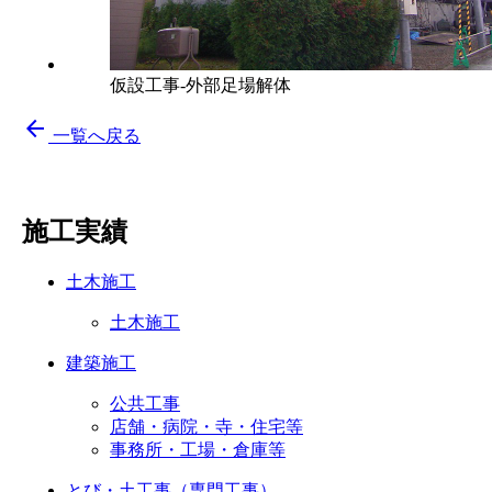
仮設工事-外部足場解体
arrow_back
一覧へ戻る
施工実績
土木施工
土木施工
建築施工
公共工事
店舗・病院・寺・住宅等
事務所・工場・倉庫等
とび・土工事（専門工事）